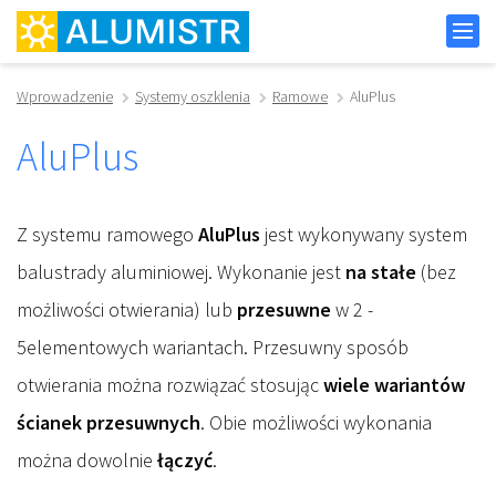
Wprowadzenie
Systemy oszklenia
Ramowe
AluPlus
AluPlus
Z systemu ramowego
AluPlus
jest wykonywany system
balustrady aluminiowej. Wykonanie jest
na stałe
(bez
możliwości otwierania) lub
przesuwne
w 2 -
5elementowych wariantach. Przesuwny sposób
otwierania można rozwiązać stosując
wiele wariantów
ścianek przesuwnych
. Obie możliwości wykonania
można dowolnie
łączyć
.