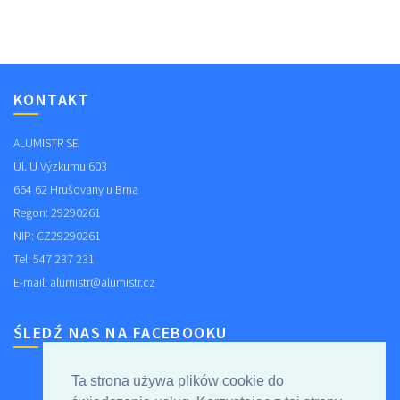
KONTAKT
ALUMISTR SE
Ul. U Výzkumu 603
664 62 Hrušovany u Brna
Regon: 29290261
NIP: CZ29290261
Tel: 547 237 231
E-mail:
alumistr@alumistr.cz
ŚLEDŹ NAS NA FACEBOOKU
Ta strona używa plików cookie do