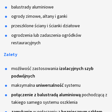
balustrady aluminiowe
ogrody zimowe, altany i ganki
przeszklone ściany i ścianki działowe
ogrodzenia lub zadaszenia ogródków
restauracyjnych
Zalety
możliwość zastosowania
izolacyjnych szyb
podwójnych
maksymalna
uniwersalność
systemu
połączenie z balustradą aluminiową
pochodzącą z
takiego samego systemu oszklenia
zamykanie
w połączeniu z
bezpiecznym szkłem