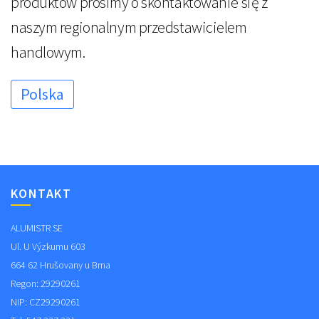
produktów prosimy o skontaktowanie się z
naszym regionalnym przedstawicielem
handlowym.
Polska
KONTAKT
ALUMISTR SE
Ul. U Výzkumu 603
664 62 Hrušovany u Brna
Regon: 29290261
NIP: CZ29290261